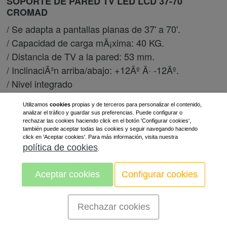
SOPORTE DE PARED TV LED LCD 37-70
CROMAD
/ Se adapta a pantallas planas de 37' a 70'.
/ Capacidad de carga mÃ¡xima: 40 KG.
/ Distancia de TV a la pared: 53 mm.
/ InclinaciÃ³n arriba/abajo: +12Âº Â· -12Âº.
/ Nivel integrado
17,90 €
Utilizamos
cookies
propias y de terceros para personalizar el contenido,
analizar el tráfico y guardar sus preferencias. Puede configurar o
rechazar las cookies haciendo click en el botón 'Configurar cookies',
también puede aceptar todas las cookies y seguir navegando haciendo
SOPORTE DE PARED TV LED LCD 32-55
click en 'Aceptar cookies'. Para más información, visita nuestra
política de cookies
CROMAD
.
/ Se adapta a pantallas LED, LCD de 32' a 55'.
Aceptar cookies
Configurar cookies
/ Capacidad de carga mÃ¡xima: 40 KG.
/ Distancia de TV a la pared: 53 mm.
Rechazar cookies
/ InclinaciÃ³n arriba/abajo: +12Âº Â· -12Âº.
/ Nivel integra