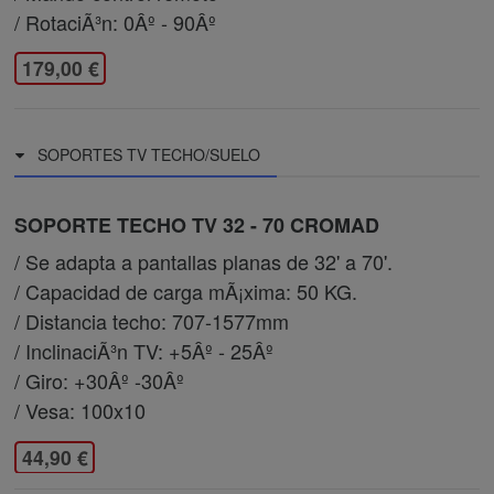
/ RotaciÃ³n: 0Âº - 90Âº
179,00 €
SOPORTES TV TECHO/SUELO
SOPORTE TECHO TV 32 - 70 CROMAD
/ Se adapta a pantallas planas de 32' a 70'.
/ Capacidad de carga mÃ¡xima: 50 KG.
/ Distancia techo: 707-1577mm
/ InclinaciÃ³n TV: +5Âº - 25Âº
/ Giro: +30Âº -30Âº
/ Vesa: 100x10
44,90 €