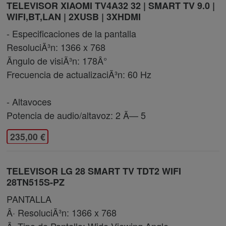
TELEVISOR XIAOMI TV4A32 32 | SMART TV 9.0 |
WIFI,BT,LAN | 2XUSB | 3XHDMI
- Especificaciones de la pantalla
ResoluciÃ³n: 1366 x 768
Ãngulo de visiÃ³n: 178Â°
Frecuencia de actualizaciÃ³n: 60 Hz
- Altavoces
Potencia de audio/altavoz: 2 Ã— 5
235,00 €
TELEVISOR LG 28 SMART TV TDT2 WIFI
28TN515S-PZ
PANTALLA
Â· ResoluciÃ³n: 1366 x 768