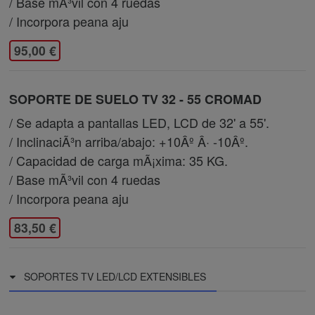
/ Base mÃ³vil con 4 ruedas
/ Incorpora peana aju
95,00 €
SOPORTE DE SUELO TV 32 - 55 CROMAD
/ Se adapta a pantallas LED, LCD de 32' a 55'.
/ InclinaciÃ³n arriba/abajo: +10Âº Â· -10Âº.
/ Capacidad de carga mÃ¡xima: 35 KG.
/ Base mÃ³vil con 4 ruedas
/ Incorpora peana aju
83,50 €
SOPORTES TV LED/LCD EXTENSIBLES