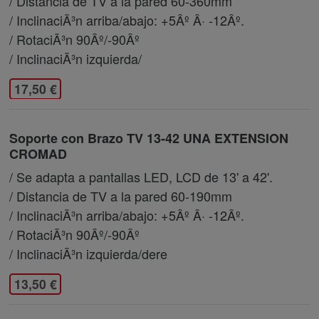
/ Distancia de TV a la pared 60-360mm
/ InclinaciÃ³n arriba/abajo: +5Âº Â· -12Âº.
/ RotaciÃ³n 90Âº/-90Âº
/ InclinaciÃ³n izquierda/
17,50 €
Soporte con Brazo TV 13-42 UNA EXTENSION
CROMAD
/ Se adapta a pantallas LED, LCD de 13' a 42'.
/ Distancia de TV a la pared 60-190mm
/ InclinaciÃ³n arriba/abajo: +5Âº Â· -12Âº.
/ RotaciÃ³n 90Âº/-90Âº
/ InclinaciÃ³n izquierda/dere
13,50 €