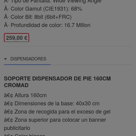
Â· Tipo de Pantalla: Wide Viewing Angle
Â· Color Gamut (CIE1931): 68%
Â· Color Bit: 8bit (6bit+FRC)
Â· Profundidad de color: 16.7 Millon
259,00 €
DISPENSADORES
SOPORTE DISPENSADOR DE PIE 160CM
CROMAD
â€¢ Altura 160cm
â€¢ Dimensiones de la base: 40x30 cm
â€¢ Zona de recogida para el exceso de gel
â€¢ Zona superior para colocar un banner
publicitario
â€¢ Color blanco